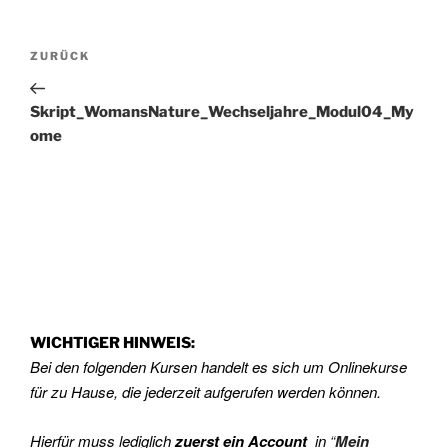
Beitragsnavigation
Vorheriger
ZURÜCK
Beitrag
Skript_WomansNature_Wechseljahre_Modul04_My
ome
WICHTIGER HINWEIS:
Bei den folgenden Kursen handelt es sich um Onlinekurse
für zu Hause, die jederzeit aufgerufen werden können.
Hierfür muss lediglich
zuerst
ein Account
in
“
Mein