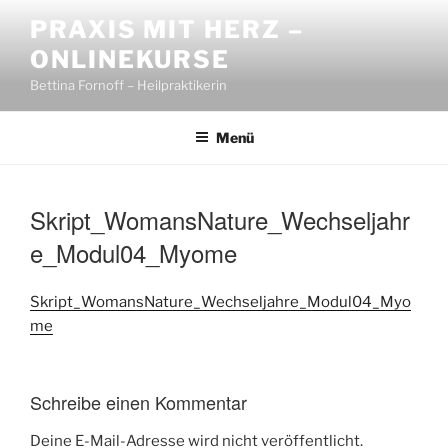
Zum
PRAXIS MIT HERZ –
Inhalt
ONLINEKURSE
springen
Bettina Fornoff – Heilpraktikerin
Menü
Skript_WomansNature_Wechseljahr
e_Modul04_Myome
Skript_WomansNature_Wechseljahre_Modul04_Myo
me
Schreibe einen Kommentar
Deine E-Mail-Adresse wird nicht veröffentlicht.