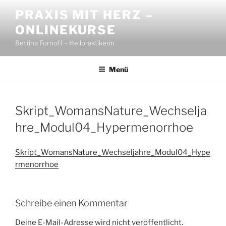
Zum
PRAXIS MIT HERZ –
Inhalt
ONLINEKURSE
springen
Bettina Fornoff – Heilpraktikerin
Menü
Skript_WomansNature_Wechselja
hre_Modul04_Hypermenorrhoe
Skript_WomansNature_Wechseljahre_Modul04_Hype
rmenorrhoe
Schreibe einen Kommentar
Deine E-Mail-Adresse wird nicht veröffentlicht.