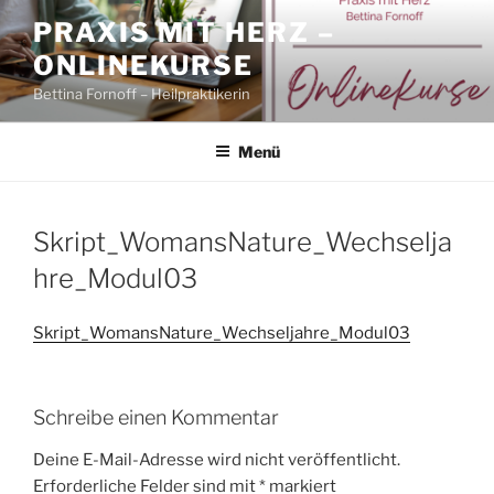
Zum
PRAXIS MIT HERZ –
Inhalt
ONLINEKURSE
springen
Bettina Fornoff – Heilpraktikerin
Menü
Skript_WomansNature_Wechselja
hre_Modul03
Skript_WomansNature_Wechseljahre_Modul03
Schreibe einen Kommentar
Deine E-Mail-Adresse wird nicht veröffentlicht.
Erforderliche Felder sind mit
*
markiert