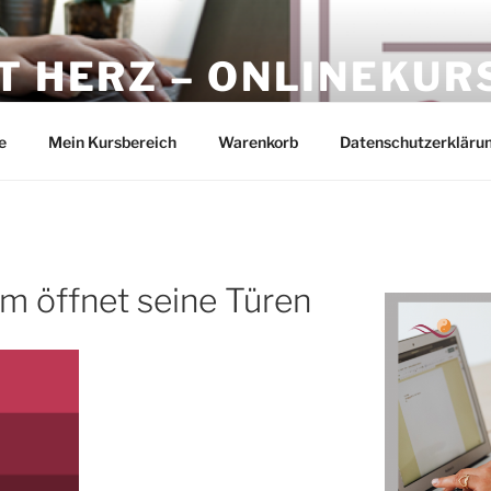
T HERZ – ONLINEKUR
in
e
Mein Kursbereich
Warenkorb
Datenschutzerkläru
 öffnet seine Türen