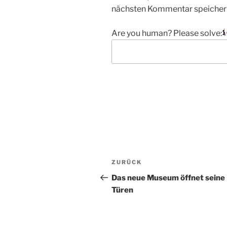
nächsten Kommentar speicher
Are you human? Please solve:
Beitragsnavigation
Vorheriger
ZURÜCK
Beitrag
Das neue Museum öffnet seine
Türen