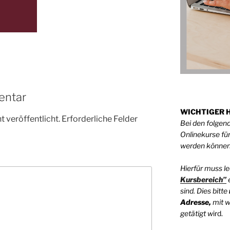
entar
WICHTIGER H
 veröffentlicht.
Erforderliche Felder
Bei den folgen
Onlinekurse für
werden könne
Hierfür muss le
Kursbereich”
e
sind. Dies bitte
Adresse,
mit w
getätigt w
ird.