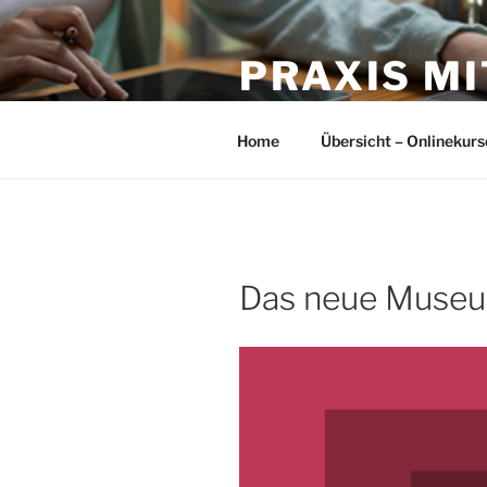
Zum
Inhalt
PRAXIS MI
springen
Bettina Fornoff – Heilpraktiker
Home
Übersicht – Onlinekurs
Das neue Museum