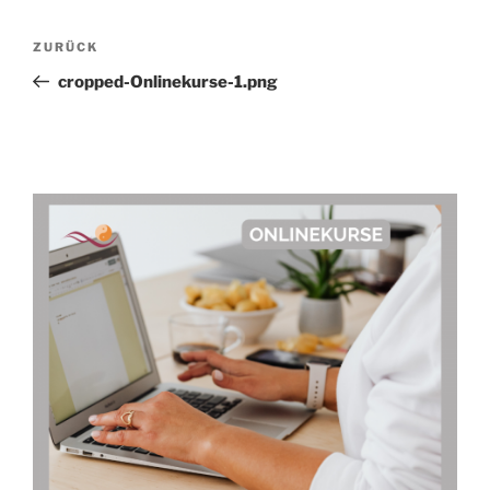
Beitragsnavigation
Vorheriger
ZURÜCK
Beitrag
cropped-Onlinekurse-1.png