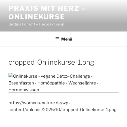
Zum
PRAXIS MIT HERZ –
Inhalt
ONLINEKURSE
springen
Bettina Fornoff – Heilpraktikerin
Menü
cropped-Onlinekurse-1.png
https://womans-nature.de/wp-
content/uploads/2025/10/cropped-Onlinekurse-1.png