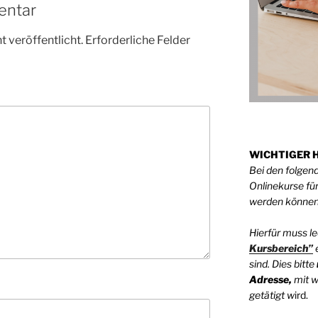
entar
 veröffentlicht.
Erforderliche Felder
WICHTIGER H
Bei den folgen
Onlinekurse für
werden könne
Hierfür muss le
Kursbereich”
e
sind. Dies bitte
Adresse,
mit w
getätigt w
ird.