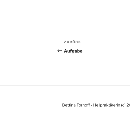
Beitragsnavigation
Vorheriger
ZURÜCK
Beitrag
Aufgabe
Bettina Fornoff - Heilpraktikerin (c) 